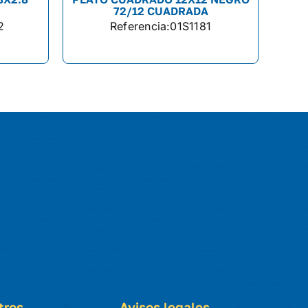
72/12 CUADRADA
2
Referencia:
01S1181
tros
Avisos legales