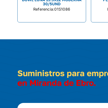
30/5UND
Referencia:
01S1086
Suministros para emp
en Miranda de Ebro.