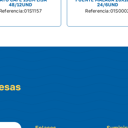
48/12UND
24/6UND
Referencia:
01S1157
Referencia:
01S000
resas
Enlaces
Suminis