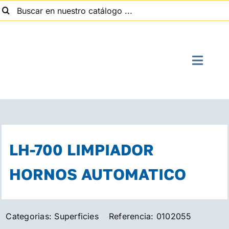
uscar:
Saltar
al
contenido
Toggle
Naviga
I
Quien
LH-700 LIMPIADOR
Suministros
HORNOS AUTOMATICO
Con
Categorias:
Superficies
Referencia:
0102055