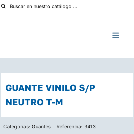
uscar:
Saltar
al
contenido
Toggle
Naviga
I
Quien
GUANTE VINILO S/P
Suministros
NEUTRO T-M
Con
Categorias:
Guantes
Referencia:
3413