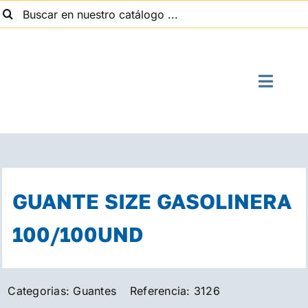
uscar:
Saltar
al
contenido
Toggle
Naviga
I
Quien
GUANTE SIZE GASOLINERA
Suministros
100/100UND
Con
Categorias:
Guantes
Referencia:
3126