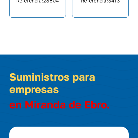
Referencia:
28504
Referencia:
3413
Suministros para
empresas
en Miranda de Ebro.