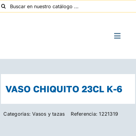
uscar:
Saltar
al
contenido
Toggle
Naviga
I
Quien
VASO CHIQUITO 23CL K-6
Suministros
Categorias:
Vasos y tazas
Referencia:
1221319
Con