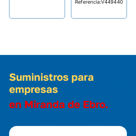
Referencia:
V449440
Suministros para
empresas
en Miranda de Ebro.