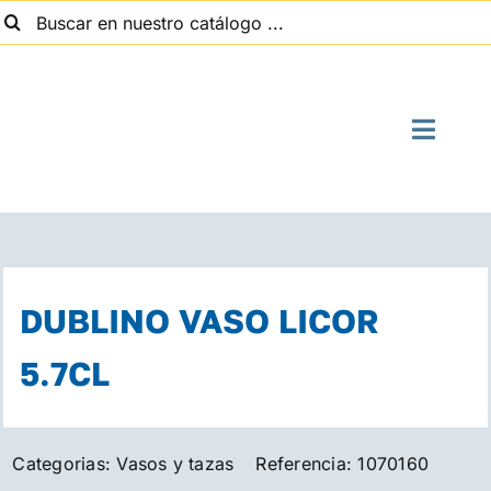
uscar:
Saltar
al
contenido
Toggle
Naviga
I
Quien
DUBLINO VASO LICOR
Suministros
5.7CL
Con
Categorias:
Vasos y tazas
Referencia:
1070160