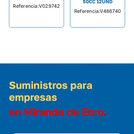
50CC 12UND
Referencia:
V029742
Referencia:
V486740
Suministros para
empresas
en Miranda de Ebro.