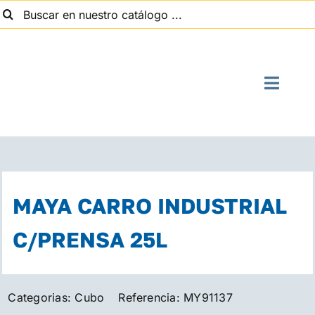
uscar:
Saltar
al
contenido
Toggle
Naviga
I
Quien
MAYA CARRO INDUSTRIAL
Suministros
C/PRENSA 25L
Con
Categorias:
Cubo
Referencia:
MY91137