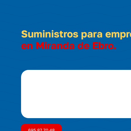
Suministros para emp
en Miranda de Ebro.
695 87 70 48