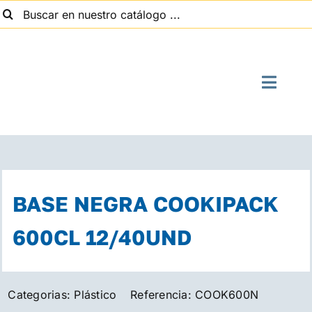
uscar:
Saltar
al
contenido
Toggle
Naviga
I
Quien
BASE NEGRA COOKIPACK
Suministros
600CL 12/40UND
Con
Categorias:
Plástico
Referencia:
COOK600N