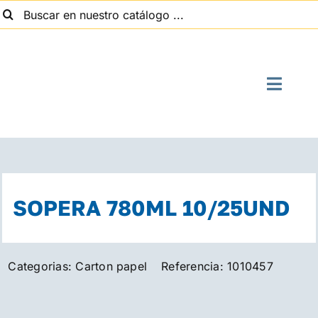
uscar:
Saltar
al
contenido
Toggle
Naviga
I
Quien
SOPERA 780ML 10/25UND
Suministros
Categorias:
Carton papel
Referencia:
1010457
Con