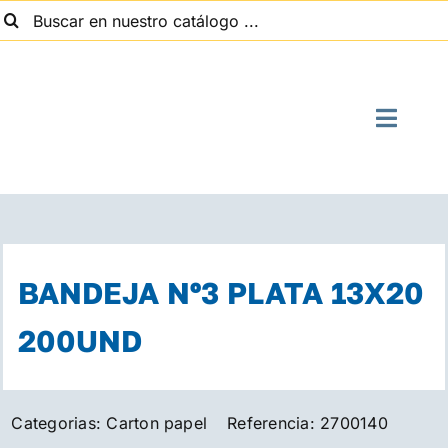
uscar:
Saltar
al
contenido
Toggle
Naviga
I
Quien
BANDEJA Nº3 PLATA 13X20
Suministros
200UND
Con
Categorias:
Carton papel
Referencia:
2700140