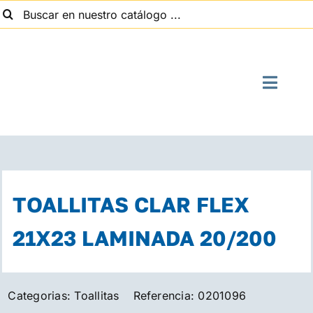
uscar:
Saltar
al
contenido
Toggle
Naviga
I
Quien
TOALLITAS CLAR FLEX
Suministros
21X23 LAMINADA 20/200
Con
Categorias:
Toallitas
Referencia:
0201096