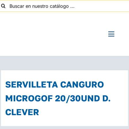
uscar:
Saltar
al
contenido
Toggle
Naviga
I
Quien
SERVILLETA CANGURO
Suministros
MICROGOF 20/30UND D.
CLEVER
Con