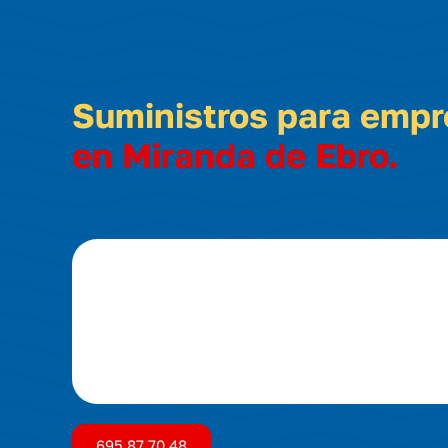
Suministros para emp
en Miranda de Ebro.
695 87 70 48